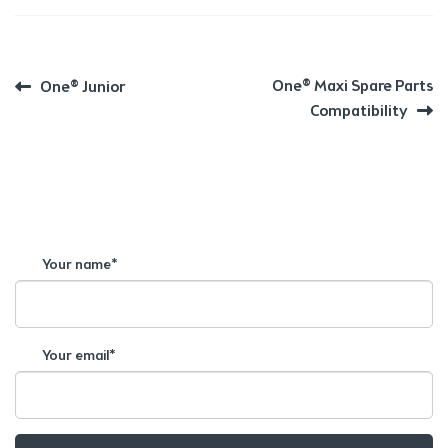
BEITRAGSNAVIGATION
Vorheriger
Nächster
One® Maxi Spare Parts
One® Junior
Beitrag:
Beitrag:
Compatibility
Your name*
Your email*