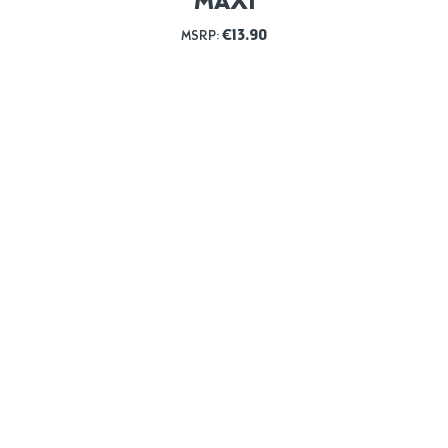
MAXI
€
13.90
MSRP: