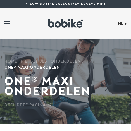
NIEUW BOBIKE EXCLUSIVE® EVOLVE MINI
NL ●
HOME
FIETSZITJES
ONDERDELEN
ONE® MAXI ONDERDELEN
ONE® MAXI
ONDERDELEN
DEEL DEZE PAGINA