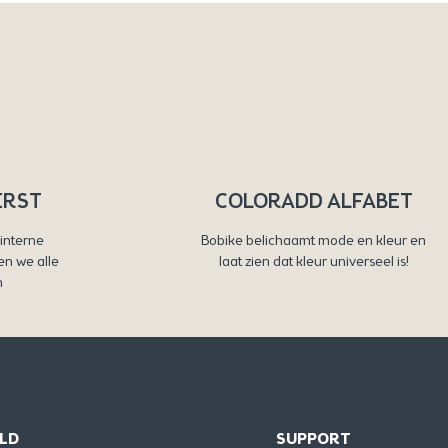
ERST
COLORADD ALFABET
interne
Bobike belichaamt mode en kleur en
en we alle
laat zien dat kleur universeel is!
n
LD
SUPPORT