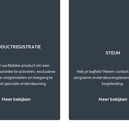
DUCTREGISTRATIE
STEUN
r uw Bobike-product om een
arantie te activeren, exclusieve
Heb je twijfels? Neem contac
te ontgrendelen en toegang te
zorgzame ondersteuningsteam 
tot speciale ondersteuning.
begeleiding.
Meer bekijken
Meer bekijken