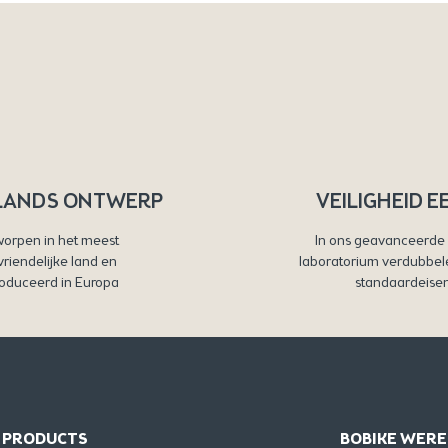
LANDS ONTWERP
VEILIGHEID E
orpen in het meest
In ons geavanceerde 
svriendelijke land en
laboratorium verdubbel
oduceerd in Europa
standaardeise
PRODUCTS
BOBIKE WERE