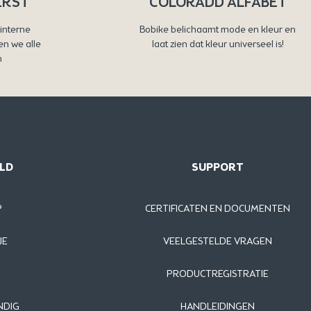
ERST
COLORADD ALFABET
interne
Bobike belichaamt mode en kleur en
en we alle
laat zien dat kleur universeel is!
n
LD
SUPPORT
®
CERTIFICATEN EN DOCUMENTEN
JE
VEELGESTELDE VRAGEN
PRODUCTREGISTRATIE
NDIG
HANDLEIDINGEN