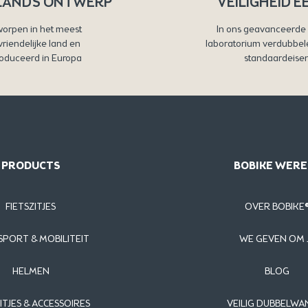
LANDS ONTWERP
VEILIGHEID E
orpen in het meest
In ons geavanceerde 
svriendelijke land en
laboratorium verdubbel
oduceerd in Europa
standaardeise
PRODUCTS
BOBIKE WERE
FIETSZITJES
OVER BOBIKE
PORT & MOBILITEIT
WE GEVEN OM 
HELMEN
BLOG
ITJES & ACCESSOIRES
VEILIG DUBBELWA