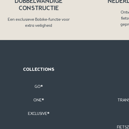
DUBBELWANDIGE
NEDER
CONSTRUCTIE
Ontw
fiet
Een exclusieve Bobike-functie voor
gepr
extra veiligheid
COLLECTIONS
GO®
ONE®
TRANS
EXCLUSIVE®
FIETSZ