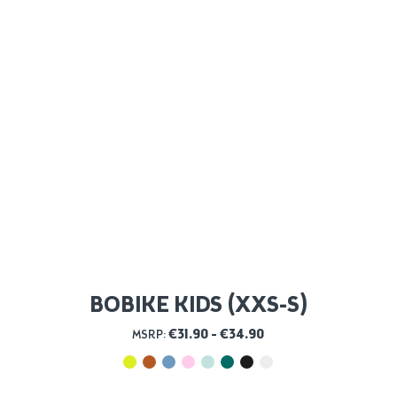
BOBIKE KIDS (XXS-S)
Prijsklasse:
€
31.90
-
€
34.90
MSRP:
€31.90
tot
€34.90