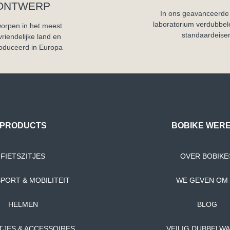
ONTWERP
In ons geavanceerde 
laboratorium verdubbel
orpen in het meest
standaardeise
svriendelijke land en
oduceerd in Europa
PRODUCTS
BOBIKE WER
FIETSZITJES
OVER BOBIKE
PORT & MOBILITEIT
WE GEVEN OM 
HELMEN
BLOG
ITJES & ACCESSOIRES
VEILIG DUBBELW