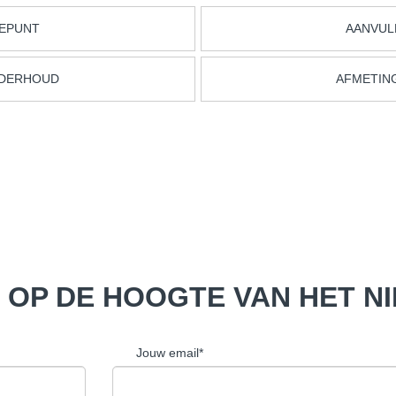
EPUNT
AANVUL
NDERHOUD
AFMETING
F OP DE HOOGTE VAN HET N
Jouw email*