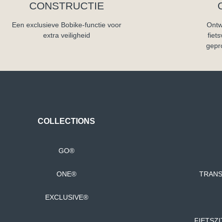
CONSTRUCTIE
Een exclusieve Bobike-functie voor
Ontw
extra veiligheid
fiet
gepr
COLLECTIONS
GO®
ONE®
TRANS
EXCLUSIVE®
FIETSZ