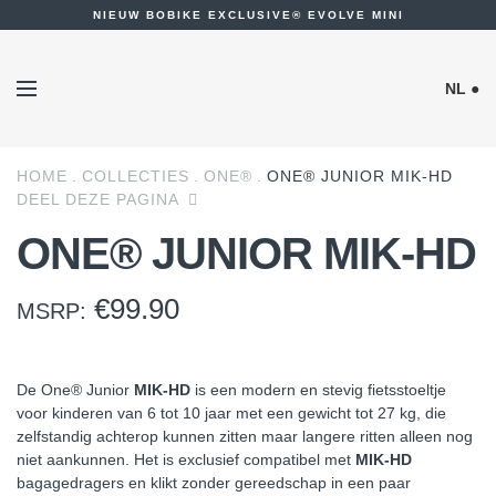
NIEUW BOBIKE EXCLUSIVE® EVOLVE MINI
NL ●
HOME
COLLECTIES
ONE®
ONE® JUNIOR MIK-HD
DEEL DEZE PAGINA
ONE® JUNIOR MIK-HD
€
99.90
MSRP:
De One® Junior
MIK-HD
is een modern en stevig fietsstoeltje
voor kinderen van 6 tot 10 jaar met een gewicht tot 27 kg, die
zelfstandig achterop kunnen zitten maar langere ritten alleen nog
niet aankunnen. Het is exclusief compatibel met
MIK-HD
bagagedragers en klikt zonder gereedschap in een paar