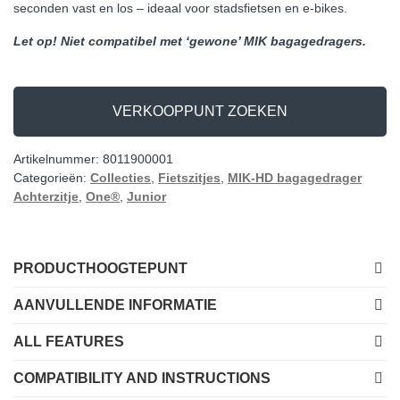
seconden vast en los – ideaal voor stadsfietsen en e-bikes.
Let op! Niet compatibel met ‘gewone’ MIK bagagedragers.
VERKOOPPUNT ZOEKEN
Artikelnummer:
8011900001
Categorieën:
Collecties
,
Fietszitjes
,
MIK-HD bagagedrager
Achterzitje
,
One®
,
Junior
PRODUCTHOOGTEPUNT
AANVULLENDE INFORMATIE
ALL FEATURES
COMPATIBILITY AND INSTRUCTIONS