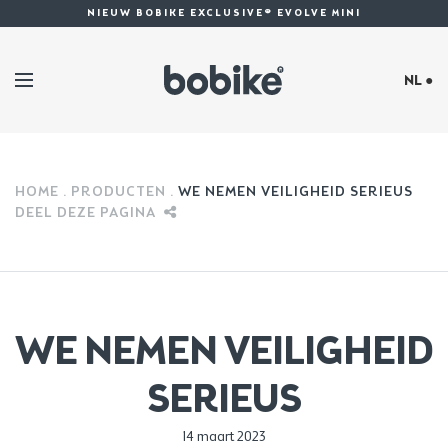
NIEUW BOBIKE EXCLUSIVE® EVOLVE MINI
NL ●
HOME
PRODUCTEN
WE NEMEN VEILIGHEID SERIEUS
DEEL DEZE PAGINA
WE NEMEN VEILIGHEID
SERIEUS
Gepubliceerd in:
14 maart 2023