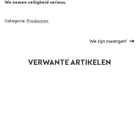
We nemen veiligheid serieus.
Categorie:
Producten
BERICHT
Volgend
We zijn zwanger!
bericht:
NAVIGATIE
VERWANTE ARTIKELEN