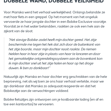
DUBBELE WAND, DUBBELE VEILIGHEID
Voor Mariska werd het verhaal werkelijkheid. Onlangs belandde ze
met haar fiets in een greppel. Op het moment van het ongeluk
vervoerde ze haar jongste dochter in een Bobike Exclusive voorzitje.
Voordat ze in het water belandden, raakten ze ook een hek aan de
zijkant van de sloot.
“Het stevige Bobike-zadel heeft mijn dochter gered. Het zitje
beschermde me tegen het hek dat zich door de buitenkant van
het zitje boorde, maar mijn dochter nooit raakte. De riemen
hielden haar in haar zitje in plaats van haar te lanceren en door
het gemakkelijke ontgrendelingssysteem aan de bovenkant kon
ik mijn dochter snel uit het zitje halen en haar op het droge
duwen. Ik ben zo dankbaar!”
Natuurlijk zijn Mariska en haar dochter erg geschrokken van de hele
beproeving, net als wij toen ze ons haar verhaal vertelde, maar we
zijn dankbaar dat Mariska zo adequaat reageerde en dat het
Bobikezitje aan de verwachtingen voldeed.
Bobike fietszitjes zijn ontworpen om je kostbaarste lading (en af en
toe een kantoortas) te vervoeren.