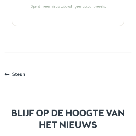
Opent in een nieuw tabblad – geen account vereist
BERICHT
Vorig
Steun
bericht:
NAVIGATIE
BLIJF OP DE HOOGTE VAN
HET NIEUWS