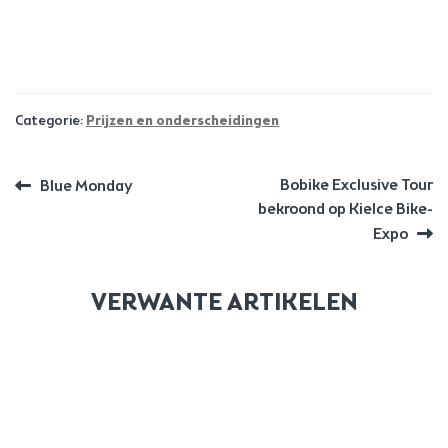
Categorie:
Prijzen en onderscheidingen
BERICHT
Vorig
Volgend
Bobike Exclusive Tour
Blue Monday
bericht:
bericht:
bekroond op Kielce Bike-
NAVIGATIE
Expo
VERWANTE ARTIKELEN