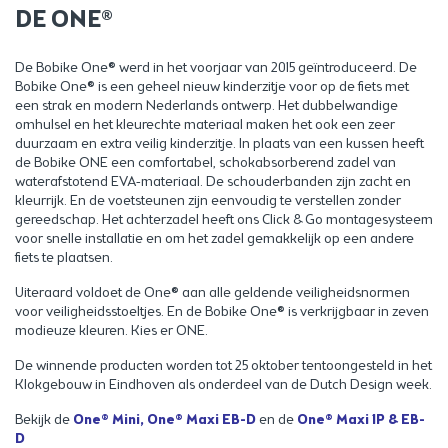
DE ONE®
De Bobike One® werd in het voorjaar van 2015 geïntroduceerd. De
Bobike One® is een geheel nieuw kinderzitje voor op de fiets met
een strak en modern Nederlands ontwerp. Het dubbelwandige
omhulsel en het kleurechte materiaal maken het ook een zeer
duurzaam en extra veilig kinderzitje. In plaats van een kussen heeft
de Bobike ONE een comfortabel, schokabsorberend zadel van
waterafstotend EVA-materiaal. De schouderbanden zijn zacht en
kleurrijk. En de voetsteunen zijn eenvoudig te verstellen zonder
gereedschap. Het achterzadel heeft ons Click & Go montagesysteem
voor snelle installatie en om het zadel gemakkelijk op een andere
fiets te plaatsen.
Uiteraard voldoet de One® aan alle geldende veiligheidsnormen
voor veiligheidsstoeltjes. En de Bobike One® is verkrijgbaar in zeven
modieuze kleuren. Kies er ONE.
De winnende producten worden tot 25 oktober tentoongesteld in het
Klokgebouw in Eindhoven als onderdeel van de Dutch Design week.
Bekijk de
One® Mini
,
One® Maxi EB-D
en de
One® Maxi 1P & EB-
D