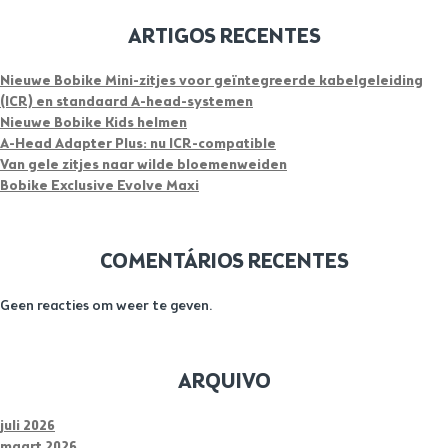
ARTIGOS RECENTES
Nieuwe Bobike Mini-zitjes voor geïntegreerde kabelgeleiding
(ICR) en standaard A-head-systemen
Nieuwe Bobike Kids helmen
A-Head Adapter Plus: nu ICR-compatible
Van gele zitjes naar wilde bloemenweiden
Bobike Exclusive Evolve Maxi
COMENTÁRIOS RECENTES
Geen reacties om weer te geven.
ARQUIVO
juli 2026
maart 2026